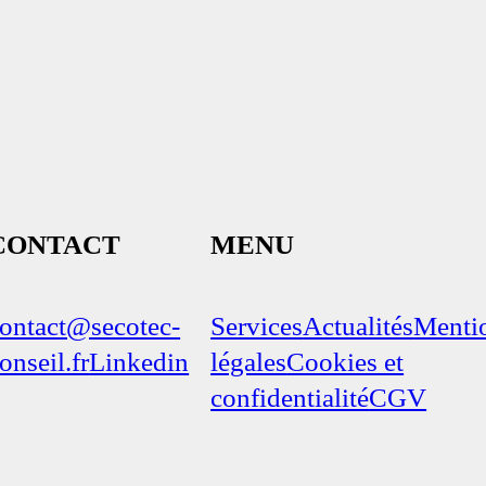
CONTACT
MENU
ontact@secotec-
Services
Actualités
Menti
onseil.fr
Linkedin
légales
Cookies et
confidentialité
CGV