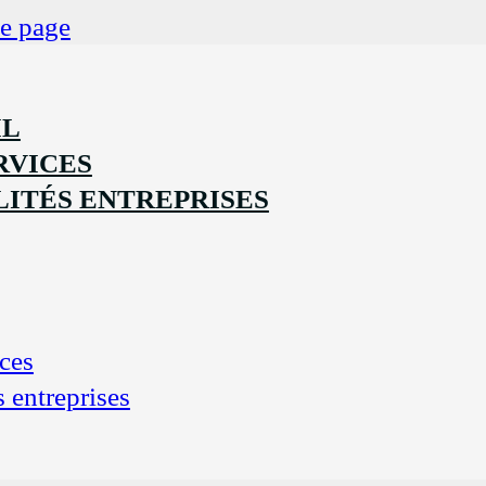
de page
IL
RVICES
ITÉS ENTREPRISES
ces
s entreprises